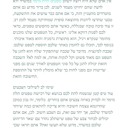
אין אדם שלא היה רוצה לשלב
טפטים תלת מימד
במשרד ולא
לדעת שהם יחזיקו מעמד לשנים. לכן ברור מדוע גם אתם
מוטרדים מהעניין הזה, כי אם אתם כבר עושים את ההשקעה,
טבעי שתרצו ליהנות מתוצאה סופית שמחזיקה מעמד לזמן רב.
זו עוד סיבה טובה שבגללה, כאשר אתם מחפשים טפטים, כדאי
לכם לפנות דווקא אלינו. ראשית, כל הטפטים שלנו מוכנים
מחומר שנקרא ויניל, הוא מתוצרת גרמניה והוא מאוד איכותי.
בנוסף לכך, תוכלו גם להזמין באתר שלכם תוספת לטפט שלכם:
שכבת למינציה. מדובר על שכבה שהתפקיד שלה הוא להגן על
הטפט וגם מאוד פשוט וקל לנקות אותה, אז למה לא? השכבה
הזאת יכולה להגן על כל סוגי הטפטים לאורך שנים גם מפני
שריטות וגם מפני לחות כך שלא מומלץ לוותר על התוספת
החשובה הזאת.
שימו לב לשילובי הצבעים
עוד טיפ קטן שנשמח לתת לכם בנושא של רכישת טפטים תלת
מימד זה לבדוק באיזה צבעים אתם בוחרים. כלומר, זה נכון כמובן
שהדוגמא עצמה חשובה והיא צריכה להתאים כמה שיותר
למשרד שלכם, אך יחד עם זאת, גם הצבע חשוב. לכן, אם אתם
יכולים לבחור צבע של טפט שישתלב נהדר עם שאר הריהוט
שלכם במשרד, מדוע שלא תעשו זאת? אתם תראו שכך