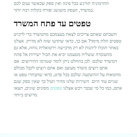
ההרמוניה תורגש בכל פינה ואין ספק שכאשר נעים לכם
במשרד, העסק משגשג ופורח בקלות רבה יותר.
טפטים עד פתח המשרד
חשבתם שאתם צריכים לצאת בעצמכם מהמשרד כדי לרכוש
טפטים תלת מימד? אם כך, כדאי שתדעו שזה לא מדויק. אצלנו
באתר תוכלו ליהנות לא רק מרכישה וירטואלית נוחה, אלא גם
מהעובדה ששליח מטעמנו יביא את הכול ישירות אל פתח
המשרד שלכם. לכן בהחלט ניתן לומר שנגרמו התירוצים: אם
אתם רוצים משרד מעוצב ואם אתם רוצים לקבל מכולם
מחמאות על ההשקעה שלכם בכל פרט, כדאי שתבחרו טפט או
שניים עוד היום. השירות שלנו מהיר ויעיל כך שאין ספק שגם
אתם, כמו כל מי שכבר רכש אצלנו
טפטים
מסוגים שונים, תצאו
מרוצים ביותר.