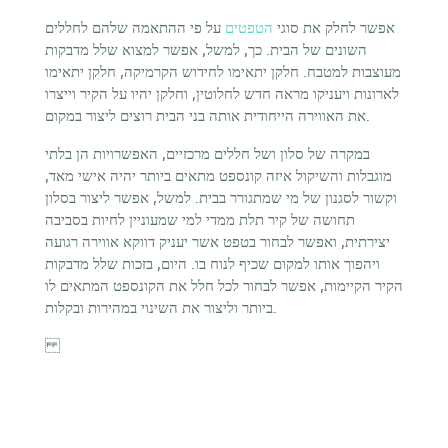
אפשר לחלק את סוגי
הטפטים
על פי ההתאמה שלהם לחללים
השונים של הבית. כך, למשל, אפשר למצוא שלל מדבקות
מעוצבות למטבח. חלקן יתאימו לחידוש הקרמיקה, חלקן יתאימו
לארונות ויעניקו מראה חדש לחלוטין, וחלקן יהיו על הקיר וייצרו
את האווירה הייחודית אותה בני הבית רוצים ליצור במקום.
במקרה של סלון ושל חללים מרכזיים, האפשרויות הן בלתי
מוגבלות והשיקול איזה קונספט מתאים ביותר יהיה אישי מאד,
וקשור לסגנון של מי שמתגורר בבית. למשל, אפשר ליצור בסלון
תחושה של קיר תלת ממדי למי שמעוניין לחיות בסביבה
יצירתית, ואפשר לבחור בטפט אשר יעניק דווקא אווירה רגועה
ויהפוך אותו למקום שכיף לנוח בו. היום, בזכות שלל מדבקות
הקיר הקיימות, אפשר לבחור לכל חלל את הקונספט המתאים לו
ביותר וליצור את השינוי במהירות ובקלות.