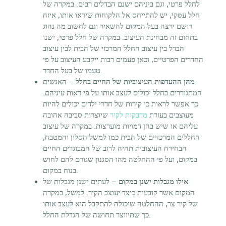
לחלל פרטי, וגם ביניהם ישנם הבדלים רבים. במקרה של
חלל עסקי, יש להתייחס אל הלקוחות שיראו אותו, איזה
רושם ירצה בעל המקום להשאיר וגם לחשוב מה נהוג
בתחום זה מבחינת העיצוב. במקרה של חלל פרטי, ישנו
הבדל בין עיצוב החלל המרכזי של הבית לבין עיצוב
החדרים הפרטיים, וכאן פעמים רבות ייקבע העיצוב על פי
טעמו של בעל החדר.
מהן ההעדפות העיצוביות של החיים בחלל
– האנשים
המתגוררים בחלל יכולים לעצב אותו על פי ראות עיניהם.
כך אפשר לראות כי קירות של חדרי ילדים יכולים להיות
מעוצבים בעזרת
מדבקות לקיר
שיוצרות סביבה אהובה
עליהם או שיש בהן דמויות מוערצות. במקרה של עיצוב
החללים המרכזיים של הבית כמו למשל הסלון והמטבח,
הבחירה העיצובית תהיה לרוב של המבוגרים החיים
במקום, ועל פי ההחלטה מהו הסגנון שגורם להם לחוש
בנוח במקום.
אילו מגבלות ישנן במקום
– לעתים ישנן מגבלות של
המקום אשר קובעות כיצד יעוצב הקיר. למשל, במקרה
של קיר צר, ההחלטה שיכולה להתקבל היא לעצב אותו
כך שתיווצר תחושה של הגדלת החלל.