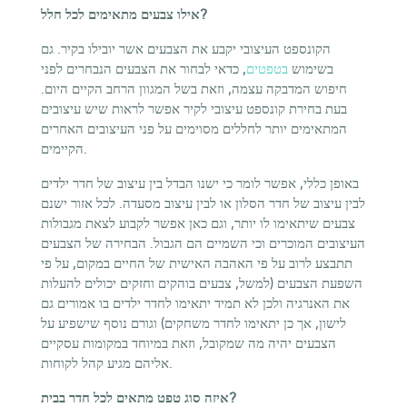
אילו צבעים מתאימים לכל חלל?
הקונספט העיצובי יקבע את הצבעים אשר יובילו בקיר. גם
בשימוש
בטפטים
, כדאי לבחור את הצבעים הנבחרים לפני
חיפוש המדבקה עצמה, וזאת בשל המגוון הרחב הקיים היום.
בעת בחירת קונספט עיצובי לקיר אפשר לראות שיש עיצובים
המתאימים יותר לחללים מסוימים על פני העיצובים האחרים
הקיימים.
באופן כללי, אפשר לומר כי ישנו הבדל בין עיצוב של חדר ילדים
לבין עיצוב של חדר הסלון או לבין עיצוב מסעדה. לכל אזור ישנם
צבעים שיתאימו לו יותר, וגם כאן אפשר לקבוע לצאת מגבולות
העיצובים המוכרים וכי השמיים הם הגבול. הבחירה של הצבעים
תתבצע לרוב על פי האהבה האישית של החיים במקום, על פי
השפעת הצבעים (למשל, צבעים בוהקים וחזקים יכולים להעלות
את האנרגיה ולכן לא תמיד יתאימו לחדר ילדים בו אמורים גם
לישון, אך כן יתאימו לחדר משחקים) וגורם נוסף שישפיע על
הצבעים יהיה מה שמקובל, וזאת במיוחד במקומות עסקיים
אליהם מגיע קהל לקוחות.
איזה סוג טפט מתאים לכל חדר בבית?